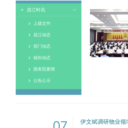
昌江时讯
上级文件
昌江动态
部门动态
镇街动态
国务院要闻
公告公示
07
伊文斌调研物业领