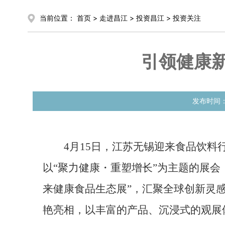
当前位置：
首页
>
走进昌江
>
投资昌江
>
投资关注
引领健康
发布时间
4月15日，江苏无锡迎来食品饮料行
以“聚力健康・重塑增长”为主题的展会
来健康食品生态展”，汇聚全球创新灵
艳亮相，以丰富的产品、沉浸式的观展