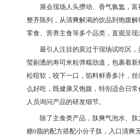
展会现场人头攒动、香气氤氲，富
整齐陈列，从清爽解渴的饮品到饱腹解
零食、营养主食等多个品类，直观呈现
最引人注目的莫过于现场试吃区，
莹剔透的寿司米粒弹糯劲道，包裹着新
松暄软，咬下一口，馅料鲜香多汁，丝
么好吃，既健康又饱腹，特别适合日常
人员询问产品的研发细节。
除了主食类产品，肽爽气泡水、肽
糖0脂的配方搭配小分子肽，入口清爽