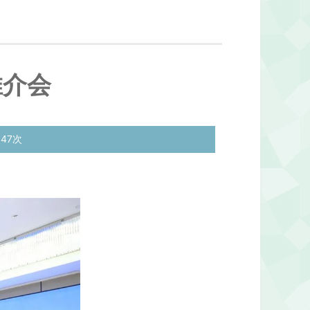
推介会
：
47次