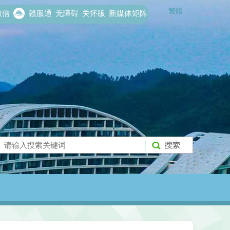
繁體
信
赣服通
无障碍
关怀版
新媒体矩阵