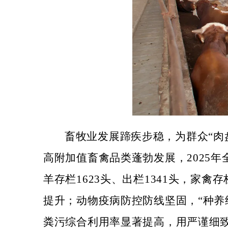
畜牧业发展蹄疾步稳，为群众
“
高附加值畜禽品类蓬勃发展，2025年全年
羊存栏1623头、出栏1341头，家禽
提升；动物疫病防控防线坚固，“种养
粪污综合利用率显著提高
，
用严谨细