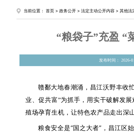
当前位置：
首页
>
政务公开
>
法定主动公开内容
>
其他法
“粮袋子”充盈 
发布时间： 20
赣鄱大地春潮涌，昌江沃野丰收
业、促共富”为抓手，用实干破解发
殖场孕育生机，让特色农产品走出深
粮食安全是
“国之大者”，昌江区